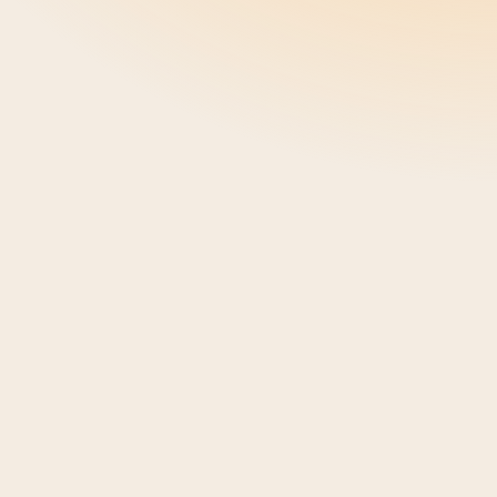
EXCELLENCE
Οι πολυτελείς αυτόνομες βίλες Ionian Trilogy
στην Κεφαλονιά επαναπροσδιορίζουν την
έννοια της φιλοξενίας. Σχεδιασμένες με
ιδιαίτερη επιμέλεια ώστε να εναρμονίζονται
απόλυτα με το περιβάλλον, οι βίλες
εκπλήσσουν με τη μοναδική αρχιτεκτονική